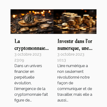
La
Investir dans l'or
cryptomonnaie,
numérique, une
l'eldorado du
nouvelle
3 octobre 2023
3 octobre 2023
23:09
10:13
21ème siècle
tendance
Dans un univers
L'ère numérique a
financier en
non seulement
perpétuelle
révolutionné notre
évolution,
façon de
l'émergence de la
communiquer et de
cryptomonnaie fait
travailler, mais elle a
figure de...
aussi...