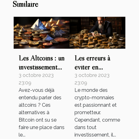
Similaire
Les Altcoins : un
Les erreurs à
investissement
éviter en
alternatif
investissant dans
3 octobre 2023
3 octobre 2023
23:09
23:09
prometteur
le Bitcoin
Avez-vous déjà
Le monde des
entendu parler des
crypto-monnaies
altcoins ? Ces
est passionnant et
alternatives à
prometteur.
Bitcoin ont su se
Cependant, comme
faire une place dans
dans tout
le...
investissement, il...