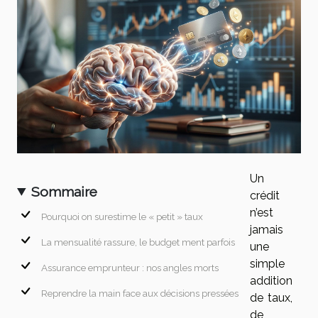
Un
Sommaire
crédit
n’est
Pourquoi on surestime le « petit » taux
jamais
La mensualité rassure, le budget ment parfois
une
simple
Assurance emprunteur : nos angles morts
addition
Reprendre la main face aux décisions pressées
de taux,
de