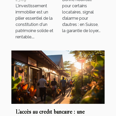
des locaux
disparition
L'investissement
pour certains
commerciaux
inquiète autant
immobilier est un
locataires, signal
qu’elle soulage ?
pilier essentiel de la
d’alarme pour
constitution d'un
d’autres : en Suisse,
patrimoine solide et
la garantie de loyer...
rentable....
L'accès au crédit bancaire : une