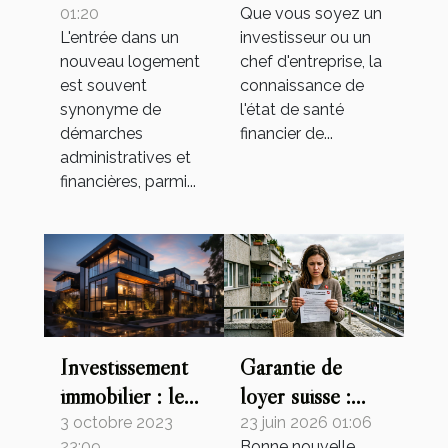
Que vous soyez un
01:20
convenable pour
garantie sans
investisseur ou un
L'entrée dans un
s'assurer de son
dépôt ?
chef d'entreprise, la
nouveau logement
état de santé
connaissance de
est souvent
l'état de santé
synonyme de
financier de...
démarches
administratives et
financières, parmi...
Investissement
Garantie de
immobilier : le
loyer suisse :
choix stratégique
pourquoi sa
3 octobre 2023
23 juin 2026 01:06
23:09
Bonne nouvelle